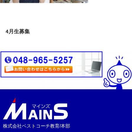
Previous Post
投
4月生募集
稿
ナ
ビ
ゲ
ー
シ
ョ
ン
株式会社ベストコーチ教育/本部