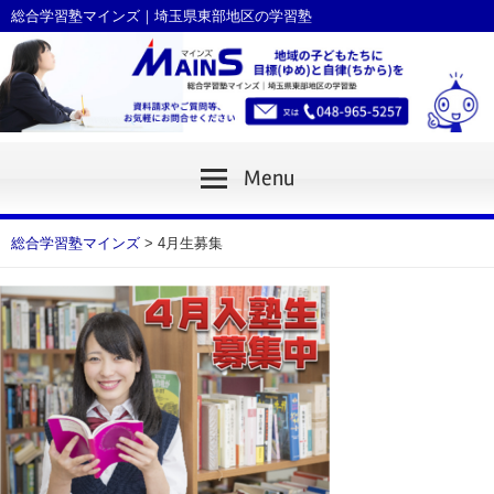
Skip
総合学習塾マインズ｜埼玉県東部地区の学習塾
to
content
Menu
総合学習塾マインズ
>
4月生募集