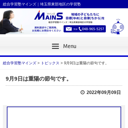
Skip
総合学習塾マインズ｜埼玉県東部地区の学習塾
to
content
Menu
総合学習塾マインズ
>
トピックス
>
9月9日は重陽の節句です。
9月9日は重陽の節句です。
2022年09月09日