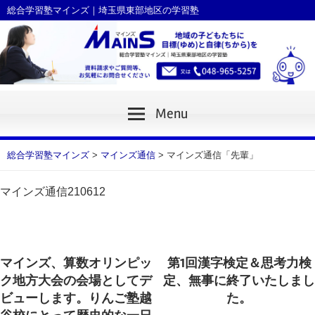
Skip
総合学習塾マインズ｜埼玉県東部地区の学習塾
to
content
Menu
総合学習塾マインズ
>
マインズ通信
>
マインズ通信「先輩」
マインズ通信210612
Previous Post
Next Post
投
マインズ、算数オリンピッ
第1回漢字検定＆思考力検
稿
ク地方大会の会場としてデ
定、無事に終了いたしまし
ビューします。りんご塾越
た。
ナ