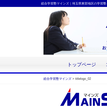
Skip
総合学習塾マインズ｜埼玉県東部地区の学習塾
to
content
トップページ
総合学習塾マインズ
>
titlelogo_02