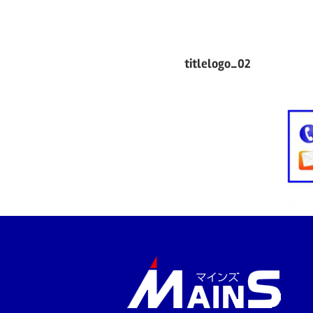
Previous Post
投
titlelogo_02
稿
ナ
ビ
ゲ
ー
シ
ョ
ン