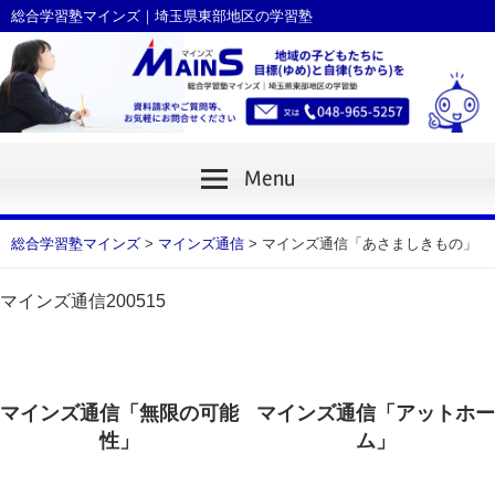
Skip
総合学習塾マインズ｜埼玉県東部地区の学習塾
to
content
Menu
総合学習塾マインズ
>
マインズ通信
>
マインズ通信「あさましきもの」
マインズ通信200515
Previous Post
Next Post
投
マインズ通信「無限の可能
マインズ通信「アットホー
稿
性」
ム」
ナ