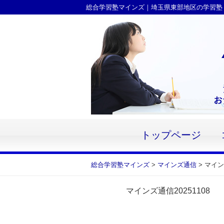
Skip
総合学習塾マインズ｜埼玉県東部地区の学習塾
to
content
トップページ
総合学習塾マインズ
>
マインズ通信
>
マイン
マインズ通信20251108