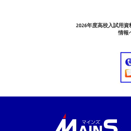
Prev
投
2026年度高校入試用
稿
情報
ナ
ビ
ゲ
ー
シ
ョ
ン